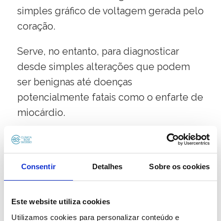
simples gráfico de voltagem gerada pelo
coração.
Serve, no entanto, para diagnosticar
desde simples alterações que podem
ser benignas até doenças
potencialmente fatais como o enfarte de
miocárdio.
Por ser um exame relativamente simples
é dos primeiros a ser pedido pelo
Consentir
Detalhes
Sobre os cookies
médico para se diagnosticar arritmias,
alterações resultantes da hipertensão, e
isquémia do miocárdio (angina), entre
Este website utiliza cookies
outras doenças.
Utilizamos cookies para personalizar conteúdo e